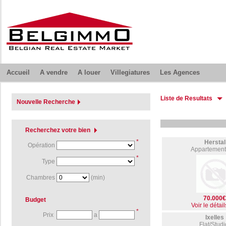
Accueil
A vendre
A louer
Villegiatures
Les Agences
Liste de Resultats
Nouvelle Recherche
Recherchez votre bien
*
Herstal
Opération
Appartement
*
Type
Chambres
(min)
70.000
Budget
Voir le détail
*
Prix
a
Ixelles
Flat/Stud